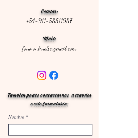
Celular:
+54-911-58511987
Mail:
fono.online5@gmail.com
También podés contactarnos a travñes
e este formulario:
Nombre