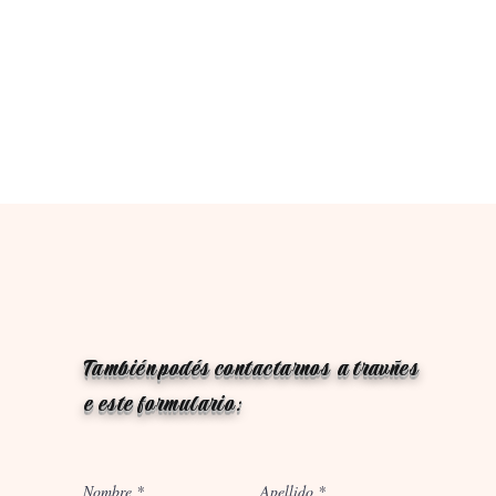
También podés contactarnos a travñes
e este formulario:
Nombre
Apellido