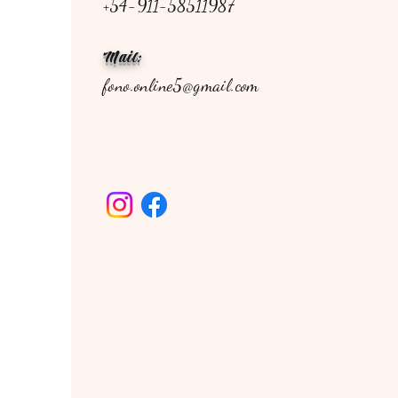
+54-911-58511987
Mail:
fono.online5@gmail.com