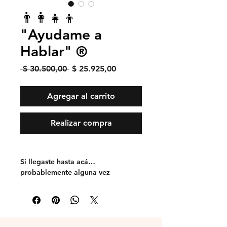
👨‍👩‍👧‍👦
"Ayudame a
Hablar" ®
Precio
Precio de oferta
 $ 30.500,00 
$ 25.925,00
Agregar al carrito
Realizar compra
Si llegaste hasta acá…
probablemente alguna vez
pensaste:
💔 “Mi hijo entiende todo… pero
habla poco.”
💭 “No sé cómo ayudarlo.”
😔 “Siento que no estoy haciendo lo