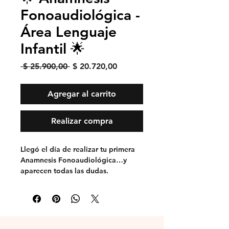
Fonoaudiológica -
Área Lenguaje
Infantil 🌟
Precio
Precio de oferta
 $ 25.900,00 
$ 20.720,00
Agregar al carrito
Realizar compra
Llegó el día de realizar tu primera
Anamnesis Fonoaudiológica…y
aparecen todas las dudas.
¿Estoy preguntando lo correcto?
¿Estos datos son relevantes?¿Me
estará faltando algo importante?¿Y
si paso por alto información clave?