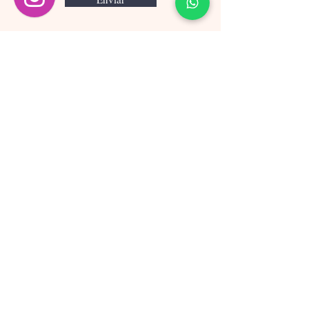
esfuerzo
✔ Construís hipótesis diagnósticas
con respaldo clínico
✔ Reducís tiempos de evaluación e
Recibir Correos
informes
Escribe tu email aquí
💎
Esto no es un gasto
.
Es una herramienta que vas a
utilizar con cada paciente que
Suscríbete
atiendas
♾️
🌟 Y lo mejor: está a un solo click.
!No dejes pasar esta super
oportunidad!🚀
📥El achivo se descarga en Formato