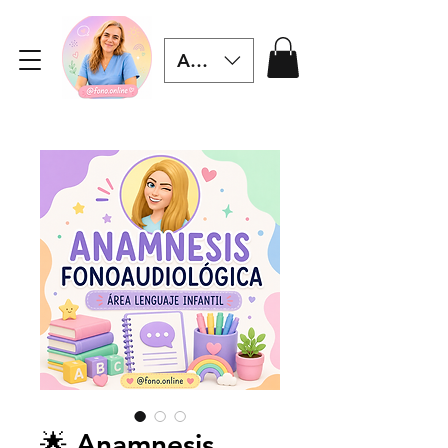
ARS ($)
🌟 Anamnesis