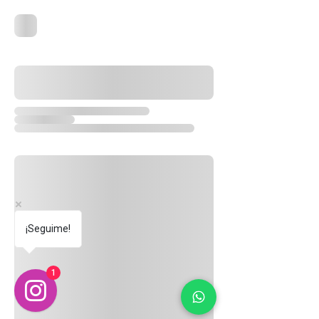
¡Seguime!
1