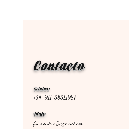
Contacto
Celular:
+54-911-58511987
Mail:
fono.online5@gmail.com