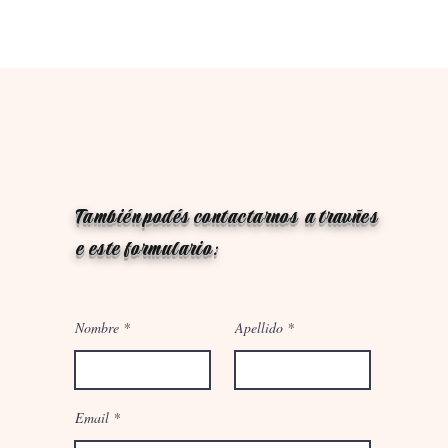
También podés contactarnos a travñes
e este formulario:
Nombre
Apellido
Email